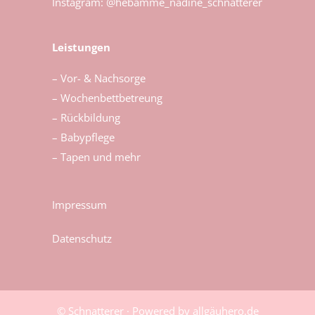
Instagram: @hebamme_nadine_schnatterer
Leistungen
– Vor- & Nachsorge
– Wochenbettbetreung
– Rückbildung
– Babypflege
– Tapen und mehr
Impressum
Datenschutz
© Schnatterer · Powered by allgäuhero.de